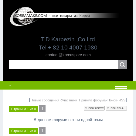
T.D.Karpezin.,Co.Ltd
Tel + 82 10 4007 1980
contact@koreaspare.com
МЕНЮ
[
·
·
·
·
]
Новые сообщения
Участники
Правила форума
Поиск
RSS
1
Страница
1
из
0
В данном форуме нет ни одной темы
1
Страница
1
из
0