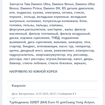
Запчасти Tata Daewoo Ultra, Daewoo Novus, Daewoo Ultra
Novus, Daewoo Prima, Daewoo DH, BS детали двигателя,
кпп, подвески, кузова, электрика, оптика, стекло,
поршни , кольца, вкладыши коренные, вкладыши
шатунные, коленвал, полукольца коленвала, блок,
головка, гильзы, пальцы, клапаны,
форсунки,распылители, шестерни , валы, фильтр
маслянный, фильтр топливный, фильтр воздушный,
диски, корзина сцепления, ТНВД, подшипник
выжимной, диск сцепления, маховик, шкворни, тяга,
стартер, бендикс, втягивающее, насос гур, генератор,
щетки, диодный мост, шкив, ремкомплект, компрессор,
гидроусилитель, энергоаккумулятор, пгу, рессивер,
рессора, лист рессоры, втулки,балансир, капот, дверь,
бампер, стекло лобовое, стекло боковое, зеркало,
НАПРЯМУЮ ИЗ ЮЖНОЙ КОРЕИ
Karpezin
Дата: Воскресенье, 12.07.2015, 06:57 | Сообщение #
3
Tурбодизель D20DT (664) Euro IV для
Ssang Yong Actyon,