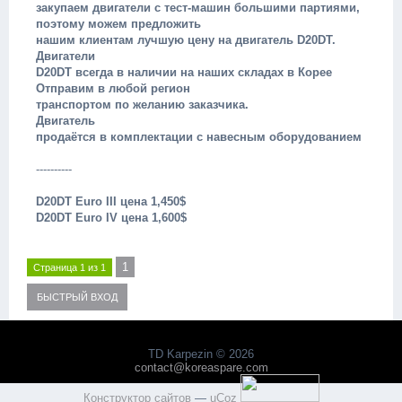
закупаем двигатели с тест-машин большими партиями,
поэтому можем предложить
нашим клиентам лучшую цену на двигатель D20DT.
Двигатели
D20DT всегда в наличии на наших складах в Корее
Отправим в любой регион
транспортом по желанию заказчика.
Двигатель
продаётся в комплектации с навесным оборудованием
----------
D20DT Euro III цена 1,450$
D20DT Euro IV цена 1,600$
1
Страница
1
из
1
TD Karpezin © 2026
contact@koreaspare.com
Конструктор сайтов
—
uCoz