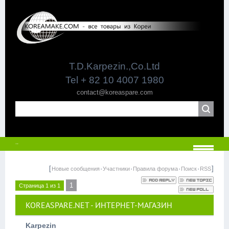
T.D.Karpezin.,Co.Ltd
Tel + 82 10 4007 1980
contact@koreaspare.com
МЕНЮ
[
·
·
·
·
]
Новые сообщения
Участники
Правила форума
Поиск
RSS
1
Страница
1
из
1
KOREASPARE.NET - ИНТЕРНЕТ-МАГАЗИН
Karpezin