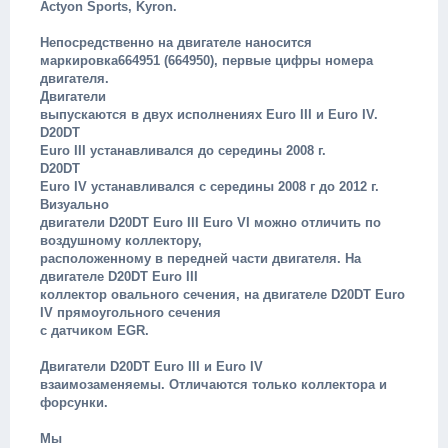
Actyon Sports, Kyron.
Непосредственно на двигателе наносится
маркировка664951 (664950), первые цифры номера
двигателя.
Двигатели
выпускаются в двух исполнениях Euro III и Euro IV.
D20DT
Euro III устанавливался до середины 2008 г.
D20DT
Euro IV устанавливался с середины 2008 г до 2012 г.
Визуально
двигатели D20DT Euro III Euro VI можно отличить по
воздушному коллектору,
расположенному в передней части двигателя. На
двигателе D20DT Euro III
коллектор овального сечения, на двигателе D20DT Euro
IV прямоугольного сечения
с датчиком EGR.
Двигатели D20DT Euro III и Euro IV
взаимозаменяемы. Отличаются только коллектора и
форсунки.
Мы