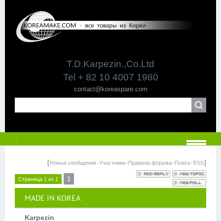
T.D.Karpezin.,Co.Ltd
Tel + 82 10 4007 1980
contact@koreaspare.com
МЕНЮ
[
·
·
·
·
]
Новые сообщения
Участники
Правила форума
Поиск
RSS
1
Страница
1
из
1
MADE IN KOREA
Karpezin