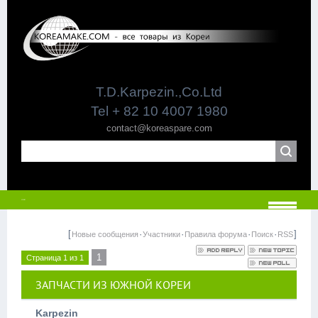
T.D.Karpezin.,Co.Ltd
Tel + 82 10 4007 1980
contact@koreaspare.com
МЕНЮ
[
·
·
·
·
]
Новые сообщения
Участники
Правила форума
Поиск
RSS
1
Страница
1
из
1
ЗАПЧАСТИ ИЗ ЮЖНОЙ КОРЕИ
Karpezin