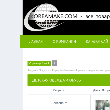
ГЛАВНАЯ
О КОМПАНИИ
КАТАЛОГ САЙ
1
Страница
1
из
1
Форум
»
Покупки в Корее
»
Магазины Кореи и товары, на которы
ДЕТСКАЯ ОДЕЖДА И ОБУВЬ
Karpezin
Дата: Вторн
Лейтенант