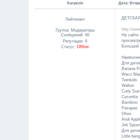
Karpezin
Дата: Вторн
ДЕТСКАЯ
Лейтенант
http://www
Группа: Модераторы
Сообщений:
66
На сайте
просматр
Репутация:
0
Большой 
Статус:
Offline
Наиболее
Для детей
Banana P
Waco Wa
Twinkids
Walton
Curly Sue
Cocoritta
Bambino
Pasapas
Ohoo
Andi Appl
Jeli Spoo
Для детей
Little ban