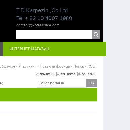
T.D.Karpezin.,Co.Ltd
Tel + 82 10 4007 1980
contact@koreaspare.com
ИНТЕРНЕТ-МАГАЗИН
общения
·
Участники
·
Правила форума
·
Поиск
·
RSS
]
Ь)